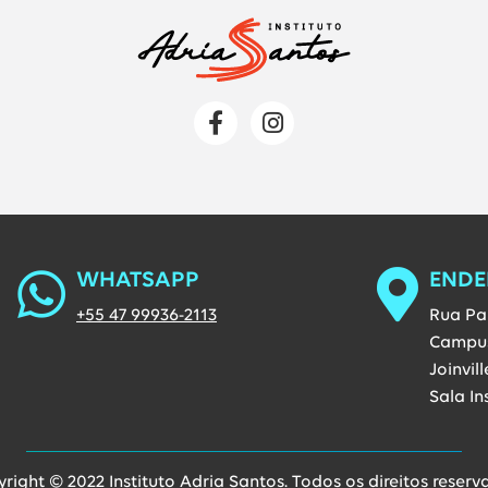
Página da Labvix no Faceboo
Página da Labvix no I
WHATSAPP
ENDE
Entre em contato via Whatsapp
+55 47 99936-2113
Rua Pau
Campus
Joinvill
Sala In
right © 2022 Instituto Adria Santos. Todos os direitos reserv