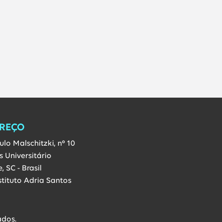
k. Link abre em nova janela.
nstagram. Link abre em nova janela.
REÇO
lo Malschitzki, nº 10
 Universitário
e, SC - Brasil
stituto Adria Santos
ados.