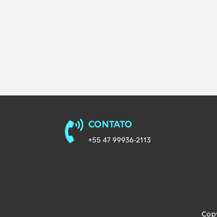
Redes Sociais da Labvix
CONTATO
+55 47 99936-2113
Copy