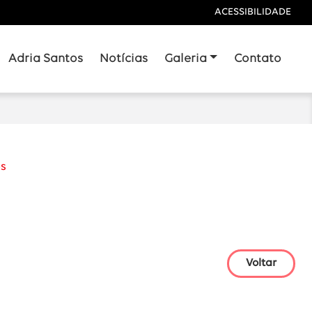
- LI
ACESSIBILIDADE
Adria Santos
Notícias
Galeria
Contato
os
Voltar