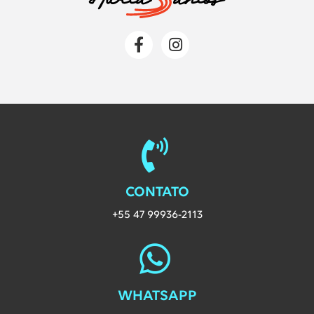
Redes Sociais da Labvix
Página da Labvix no Faceboo
Página da Labvix no I
CONTATO
+55 47 99936-2113
WHATSAPP