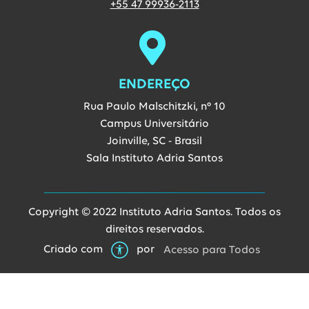
Entre em contato vi
+55 47 99936-2113
ENDEREÇO
Rua Paulo Malschitzki, nº 10
Campus Universitário
Joinville, SC - Brasil
Sala Instituto Adria Santos
Copyright © 2022 Instituto Adria Santos. Todos os
direitos reservados.
Link abre
Criado com
por
Acesso para Todos