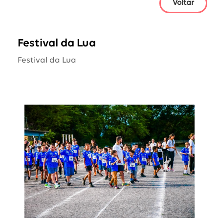
Voltar
Festival da Lua
Festival da Lua
Cliqu
para
ver
a
foto
ampl