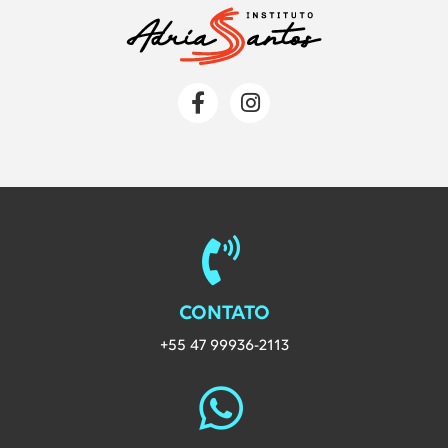
Redes Sociais da Labvix
Página da Labvix no Faceboo
Página da Labvix no I
CONTATO
+55 47 99936-2113